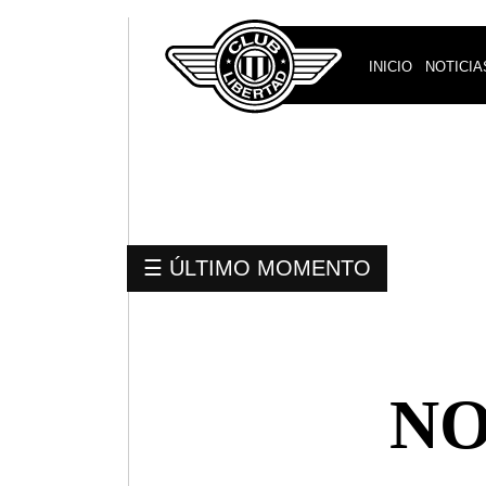
INICIO
NOTICIA
SEGUINOS
Twitter
☰ ÚLTIMO MOMENTO
Tweets
by
NO
Libertad_Guma