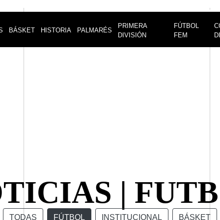
PRIMERA
FÚTBOL
C
S
BÁSKET
HISTORIA
PALMARÉS
DIVISIÓN
FEM
D
TICIAS | FUT
TODAS
FÚTBOL
INSTITUCIONAL
BÁSKET