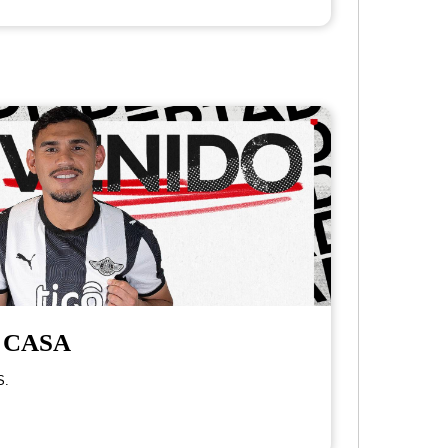
 CASA
S.