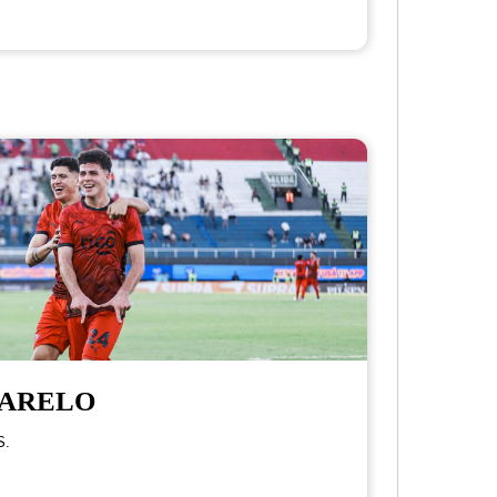
MARELO
S.