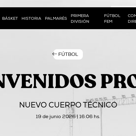
PRIMERA
FÚTBOL
COM
BÁSKET
HISTORIA
PALMARÉS
DIVISIÓN
FEM
DIR
FÚTBOL
NVENIDOS PR
NUEVO CUERPO TÉCNICO
19 de junio 2026 | 16:06 hs.