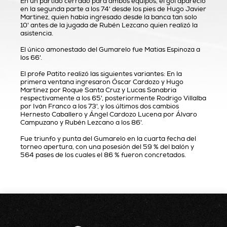
En un partido cerrado para ambos equipos, el gol apareció
en la segunda parte a los 74' desde los pies de Hugo Javier
Martinez, quien había ingresado desde la banca tan solo
10' antes de la jugada de Rubén Lezcano quien realizó la
asistencia.
El único amonestado del Gumarelo fue Matias Espinoza a
los 66'.
El profe Patito realizó las siguientes variantes: En la
primera ventana ingresaron Óscar Cardozo y Hugo
Martinez por Roque Santa Cruz y Lucas Sanabria
respectivamente a los 65', posteriormente Rodrigo Villalba
por Iván Franco a los 73', y los últimos dos cambios
Hernesto Caballero y Ángel Cardozo Lucena por Álvaro
Campuzano y Rubén Lezcano a los 86'.
Fue triunfo y punta del Gumarelo en la cuarta fecha del
torneo apertura, con una posesión del 59 % del balón y
564 pases de los cuales el 86 % fueron concretados.