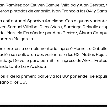
án Ramírez por Estiven Samuel Villalba y Alan Benítez, y
ron pintados de amarillo: Iván Franco a los 84' y Santia
ra enfrentar al Sportivo Ameliano. Con algunas variante
ven Samuel Villalba, Diego Viera, Santiago Delvalle ocup
rdo, Marcelo Fernández por Alan Benítez, Álvaro Campu
Lorenzo Melgarejo.
n cero, en la complementaria ingresó Hernesto Caballer
tuación se realizaron dos variantes a los 63' Matías Roj
tiago Delvalle para permitir el ingreso de Alexis Fretes,
gundo tanto La V Azulada.
los 4' de la primera parte y a los 86' por ende fue expu
no a los 86'.