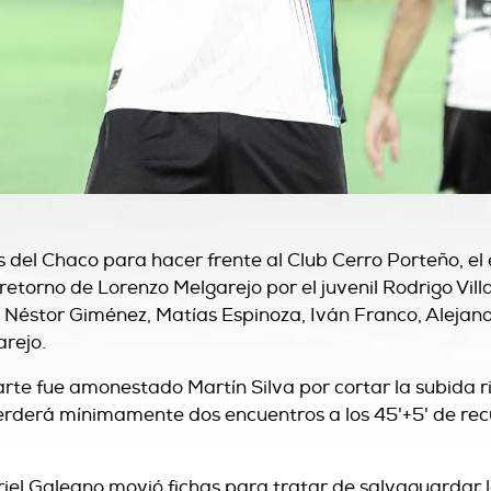
s del Chaco para hacer frente al Club Cerro Porteño, el
retorno de Lorenzo Melgarejo por el juvenil Rodrigo Vill
, Néstor Giménez, Matías Espinoza, Iván Franco, Alejan
arejo.
rte fue amonestado Martín Silva por cortar la subida ri
 perderá mínimamente dos encuentros a los 45'+5' de re
Ariel Galeano movió fichas para tratar de salvaguardar 